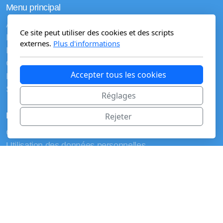
Menu principal
Accueil
Ce site peut utiliser des cookies et des scripts
Mission
externes.
Plus d'informations
Programme LUMEN
Gouvernance
Accepter tous les cookies
Ressources
Soutien
Réglages
Mentions légales
Rejeter
Conditions générales d'utilisation
Utilisation des données personnelles
CC-BY-ND @CCOP 2026