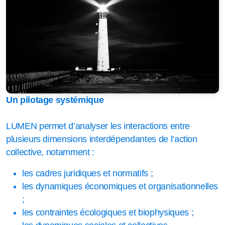
Un pilotage systémique
LUMEN permet d’analyser les interactions entre
plusieurs dimensions interdépendantes de l’action
collective, notamment :
les cadres juridiques et normatifs ;
les dynamiques économiques et organisationnelles
;
les contraintes écologiques et biophysiques ;