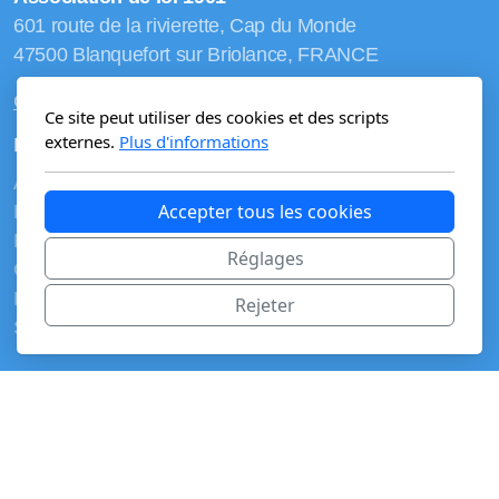
601 route de la rivierette, Cap du Monde
47500 Blanquefort sur Briolance, FRANCE
Contact@ccop.world
Ce site peut utiliser des cookies et des scripts
externes.
Plus d'informations
Menu principal
Accueil
Accepter tous les cookies
Mission
Programme LUMEN
Réglages
Gouvernance
Ressources
Rejeter
Soutien
Mentions légales
Conditions générales d'utilisation
Utilisation des données personnelles